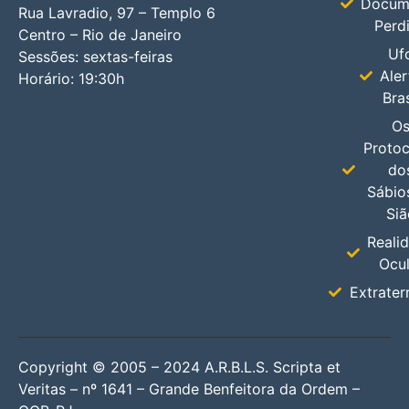
Docum
Rua Lavradio, 97 – Templo 6
Perd
Centro – Rio de Janeiro
Uf
Sessões: sextas-feiras
Aler
Horário: 19:30h
Bras
O
Protoc
do
Sábio
Siã
Reali
Ocul
Extrater
Copyright © 2005 – 2024 A.R.B.L.S. Scripta et
Veritas – nº 1641 – Grande Benfeitora da Ordem –