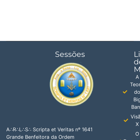
Sessões
L
d
M
A
Teor
d
Bi
Ba
Vis
X
A∴R∴L∴S∴ Scripta et Veritas nº 1641
O
Grande Benfeitora da Ordem