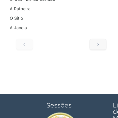
A Ratoeira
O Sítio
A Janela
Sessões
L
d
M