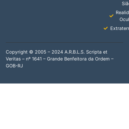
Siã
Reali
Ocul
Extrater
Copyright © 2005 – 2024 A.R.B.L.S. Scripta et
Veritas – nº 1641 – Grande Benfeitora da Ordem –
GOB-RJ