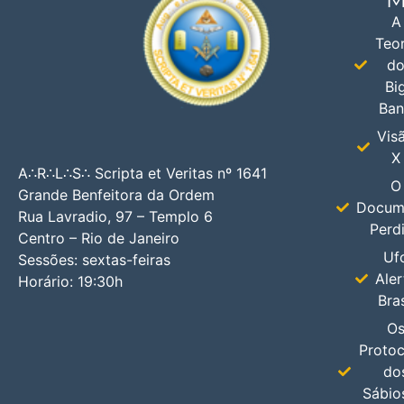
A
Teor
d
Bi
Ba
Vis
X
A∴R∴L∴S∴ Scripta et Veritas nº 1641
O
Grande Benfeitora da Ordem
Docum
Rua Lavradio, 97 – Templo 6
Perd
Centro – Rio de Janeiro
Uf
Sessões: sextas-feiras
Aler
Horário: 19:30h
Bras
O
Protoc
do
Sábio