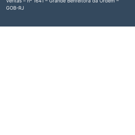
Veritas – nº 1641 – Grande Benfeitora da Ordem –
GOB-RJ