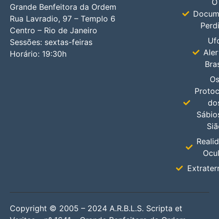
O
Grande Benfeitora da Ordem
Docum
Rua Lavradio, 97 – Templo 6
Perd
Centro – Rio de Janeiro
Uf
Sessões: sextas-feiras
Aler
Horário: 19:30h
Bras
O
Protoc
do
Sábio
Siã
Reali
Ocul
Extrater
Copyright © 2005 – 2024 A.R.B.L.S. Scripta et