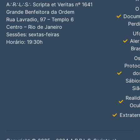
A∴R∴L∴S∴ Scripta et Veritas nº 1641
O
Grande Benfeitora da Ordem
Docum
Rua Lavradio, 97 – Templo 6
Perd
Centro – Rio de Janeiro
Uf
Sessões: sextas-feiras
Aler
Horário: 19:30h
Bras
O
Protoc
do
Sábio
Siã
Reali
Ocul
Extrater